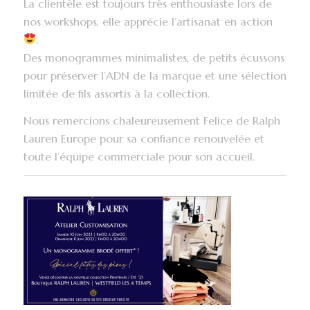
La clientèle est toujours très enthousiaste lors de
nos workshops, elle apprécie l’artisanat en action
.
Des monogrammes minimalistes, de petits écussons
pour préserver l’ADN de la marque et une sélection
limitée de fils assortis à la collection.
Nous remercions chaleureusement Felice de Ralph
Lauren Europe pour sa confiance renouvelée et
toute l’équipe commerciale pour son accueil.