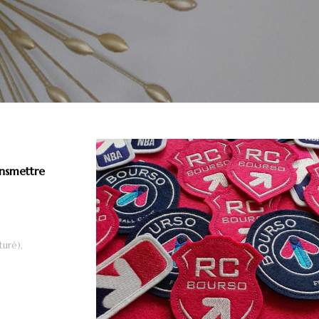
ansmettre
turé),