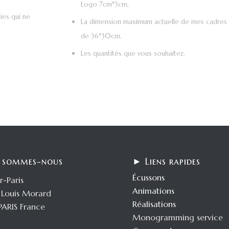
Logo 7cm*3cm,
ies qui ne
La dimension maximum actuelle de mes cadres 
de 36*30cm,
Les quantités que vous souhaitez.
 sommes-nous
► Liens rapides
Écussons
r-Paris
Animations
e Louis Morard
Réalisations
PARIS France
Monogramming service