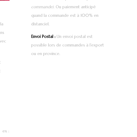
commande)
. Ou paiement anticipé
quand la commande est à 100% en
distanciel.
la
ons
Envoi Postal :
Un envoi postal est
avec
possible lors de commandes à l’export
ou en province.
t
c
, ex :