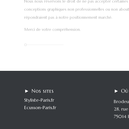
Nous nous réservons le droit de ne pas accepter certaines
conceptions graphiques non professionnelles ou non about
répondraient pas à notre positionnement marché.
Merci de votre compréhension.
► Nos sites
► Où
Styliste-Paris.fr
Brodeu
Ecusson-Paris.fr
28, ru
75014 