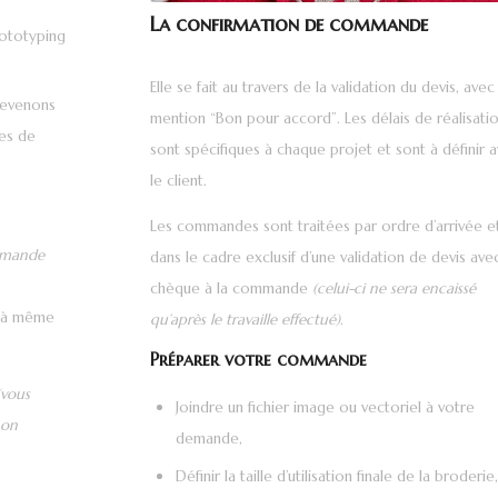
La confirmation de commande
rototyping
.
Elle se fait au travers de la validation du devis, avec 
revenons
mention “Bon pour accord”. Les délais de réalisati
les de
sont spécifiques à chaque projet et sont à définir 
le client.
Les commandes sont traitées par ordre d’arrivée e
mmande
dans le cadre exclusif d’une validation de devis ave
chèque à la commande
(celui-ci ne sera encaissé
s à même
qu’après le travaille effectué)
.
Préparer votre commande
;
(vous
Joindre un fichier image ou vectoriel à votre
non
demande,
Définir la taille d’utilisation finale de la broderie