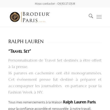
Nous contacter : 09.50.27.03.18
RALPH LAUREN
“Travel Set”
Personnalisation de Travel Set destinés à être offert
à la presse.
16 parures en cachemire ont été monogrammées.
Cet événement presse fut destiné à préparer et
accompagner les journalistes en partance pour la
Fashion Week à NY.
Ralph Lauren Paris
Tous mes remerciements à la Maison
,
pour la confiance accordée et renouvelée à notre travail.