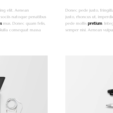
ing elit. Aenean
Donec pede justo, fringill
sociis natoque penatibus
justo, rhoncus ut, imperdi
s
mus. Donec quam felis,
pede mollis
pretium
. Int
. Nulla consequat massa
semper nisi. Aenean vulput