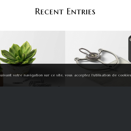
Recent Entries
Treasure M
Lorem ipsum dolor sit
lant & Plant
consectetuer adipiscing e
suivant votre navigation sur ce site, vous acceptez l'utilisation de cookies
commodo ligula eget dol
massa.
 sommes-nous
► Liens rapides