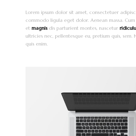
Lorem ipsum dolor sit amet, consectetuer adipisc
commodo ligula eget dolor. Aenean massa. Cum 
et
magnis
dis parturient montes, nascetur
ridiculu
ultricies nec, pellentesque eu, pretium quis, sem
quis enim.