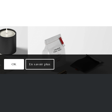
ap
 amet,
Lunch Pack
lit. Aenean
.
OK
En savoir plus
or. Aenean