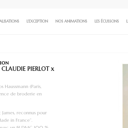
ALISATIONS
L’EXCEPTION
NOS ANIMATIONS
LES ÉCUSSONS
L
tion
e CLAUDIE PIERLOT x
ps Haussmann (Paris,
ience de broderie en
St James, reconnus pour
Made in France”.
n avec un fil DMC 100 %