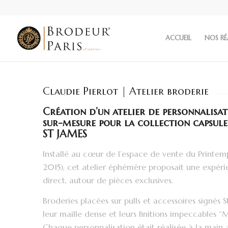
ACCUEIL
NOS RÉ
Claudie Pierlot | Atelier broderie
Création d’un atelier de personnalisa
sur-mesure pour la collection capsul
ST JAMES
Installé au cœur de l’espace de vente du Printem
2015), cet atelier éphémère proposait une expér
direct, autour de pièces exclusives.
Broderies placées sur pulls et accessoires signés 
leur maille dense et leurs finitions impeccables “
Chaque personnalisation était réalisée à la mai