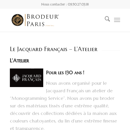
Nous contacter : 09.50.27.03.18
Le Jacquard Français – L’Atelier
L’Atelier
Pour les 130 ans !
Nous avons organisé pour le
Jacquard Français un atelier de
“Monogramming Service”. Nous avons pu broder
sur des matériaux tissés d’une extrême qualité,
découvrir des collections dédiées à la maison aux
couleurs chatoyantes, du lin d’une extrême finesse
et transparence.