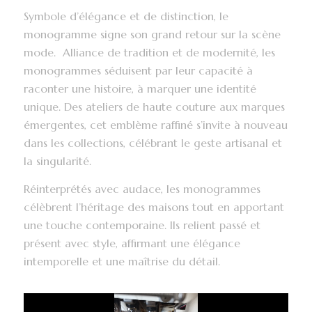
Symbole d’élégance et de distinction, le
monogramme signe son grand retour sur la scène
mode. Alliance de tradition et de modernité, les
monogrammes séduisent par leur capacité à
raconter une histoire, à marquer une identité
unique. Des ateliers de haute couture aux marques
émergentes, cet emblème raffiné s’invite à nouveau
dans les collections, célébrant le geste artisanal et
la singularité.
Réinterprétés avec audace, les monogrammes
célèbrent l’héritage des maisons tout en apportant
une touche contemporaine. Ils relient passé et
présent avec style, affirmant une élégance
intemporelle et une maîtrise du détail.