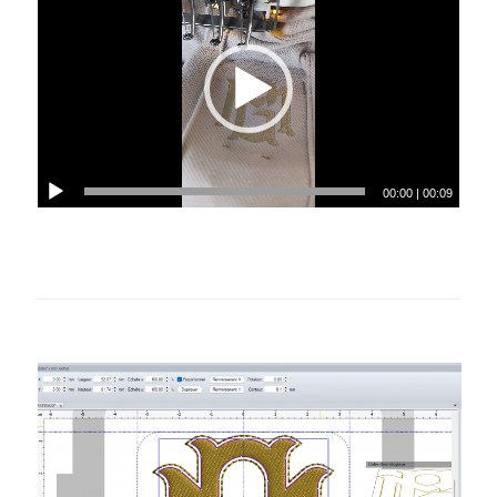
00:00
|
00:09