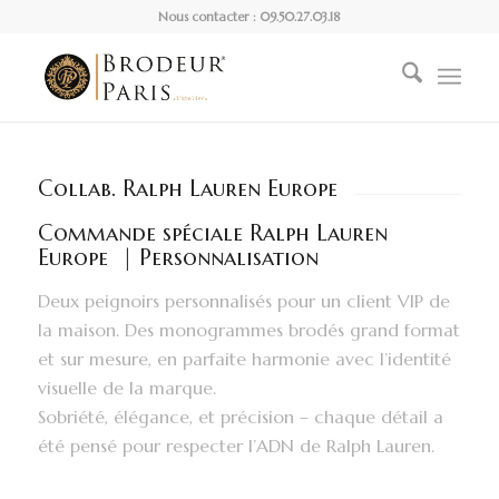
Nous contacter : 09.50.27.03.18
Collab. Ralph Lauren Europe
Commande spéciale Ralph Lauren
Europe | Personnalisation
Deux peignoirs personnalisés pour un client VIP de
la maison. Des monogrammes brodés grand format
et sur mesure, en parfaite harmonie avec l’identité
visuelle de la marque.
Sobriété, élégance, et précision – chaque détail a
été pensé pour respecter l’ADN de Ralph Lauren.