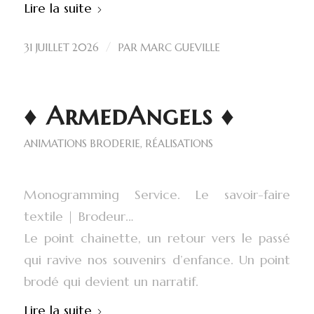
Lire la suite
/
31 JUILLET 2026
PAR
MARC GUEVILLE
♦ ArmedAngels ♦
ANIMATIONS BRODERIE
,
RÉALISATIONS
Monogramming Service. Le savoir-faire
textile | Brodeur…
Le point chainette, un retour vers le passé
qui ravive nos souvenirs d’enfance. Un point
brodé qui devient un narratif.
Lire la suite