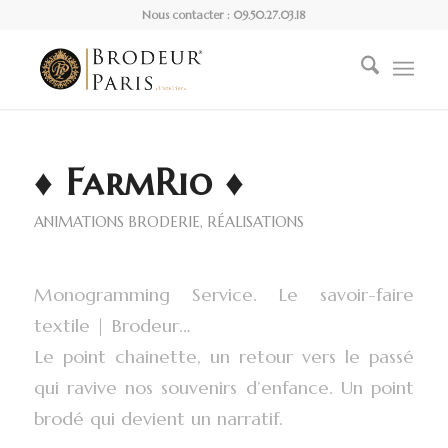
Nous contacter : 09.50.27.03.18
♦ FarmRio ♦
ANIMATIONS BRODERIE
,
RÉALISATIONS
Monogramming Service. Le savoir-faire
textile | Brodeur…
Le point chainette, un retour vers le passé
qui ravive nos souvenirs d’enfance. Un point
brodé qui devient un narratif.