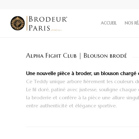
ACCUEIL
NOS RÉ
Alpha Fight Club | Blouson brodé
Une nouvelle pièce à broder, un blouson chargé d
Ce Teddy unique arbore fièrement les couleurs du
Le fil doré, patiné avec justesse, souligne chaque 
la broderie et confère à la pièce une allure singul
entre authenticité et élégance sportive.