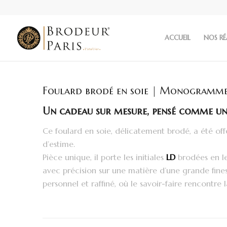
ACCUEIL
NOS RÉ
Foulard brodé en soie | Monogramm
Un cadeau sur mesure, pensé comme un
Ce foulard en soie, délicatement brodé, a été off
d’estime.
Pièce unique, il porte les initiales
LD
brodées en let
avec précision sur une matière d’une grande finess
personnel et raffiné, où le savoir-faire rencontre l