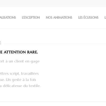
ALISATIONS
L’EXCEPTION
NOS ANIMATIONS
LES ÉCUSSONS
L
e
e attention rare.
ert à un client en gage
tres script, travaillées
e. Un geste à la fois
a délicatesse du textile.