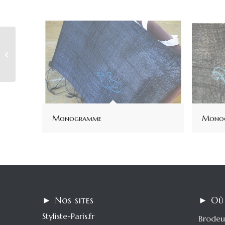
Alpha Fight Club |
Blouson brodé
Monogramme
Mono
► Nos sites
► Où
Styliste-Paris.fr
Brodeu