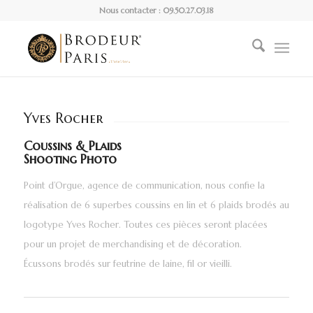
Nous contacter : 09.50.27.03.18
Yves Rocher
Coussins & Plaids
Shooting Photo
Point d’Orgue, agence de communication, nous confie la
réalisation de 6 superbes coussins en lin et 6 plaids brodés au
logotype Yves Rocher. Toutes ces pièces seront placées
pour un projet de merchandising et de décoration.
Écussons brodés sur feutrine de laine, fil or vieilli.